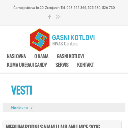
Čarnojevićeva br.20, Zrenjanin Tel.:023 525 366, 525 580, 526 730
NASLOVNA
O NAMA
GASNI KOTLOVI
KLIMA UREĐAJI CANDY
SERVIS
KONTAKT
VESTI
Naslovna
/
MEĐUNARODNI SAJAM U MILANU MCE 2016