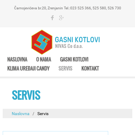
Čarnojevićeva br.20, Zrenjanin Tel.:023 525 366, 525 580, 526 730
NASLOVNA
O NAMA
GASNI KOTLOVI
KLIMA UREĐAJI CANDY
SERVIS
KONTAKT
SERVIS
Naslovna
/
Servis