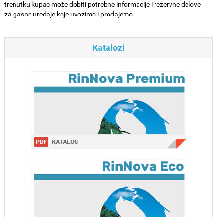
trenutku kupac može dobiti potrebne informacije i rezervne delove
za gasne uređaje koje uvozimo i prodajemo.
Katalozi