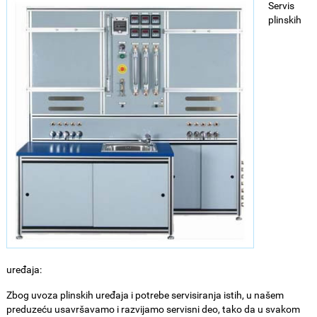
Servis
plinskih
uređaja:
Zbog uvoza plinskih uređaja i potrebe servisiranja istih, u našem
preduzeću usavršavamo i razvijamo servisni deo, tako da u svakom