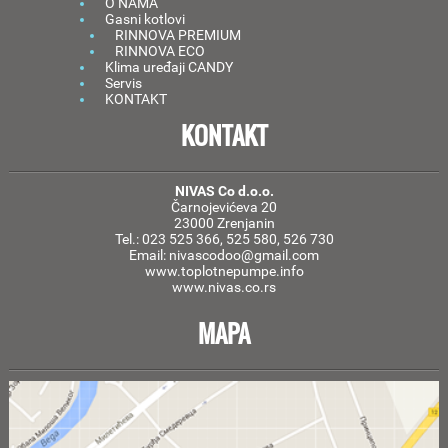
O NAMA
Gasni kotlovi
RINNOVA PREMIUM
RINNOVA ECO
Klima uređaji CANDY
Servis
KONTAKT
KONTAKT
NIVAS Co d.o.o.
Čarnojevićeva 20
23000 Zrenjanin
Tel.: 023 525 366, 525 580, 526 730
Email: nivascodoo@gmail.com
www.toplotnepumpe.info
www.nivas.co.rs
MAPA