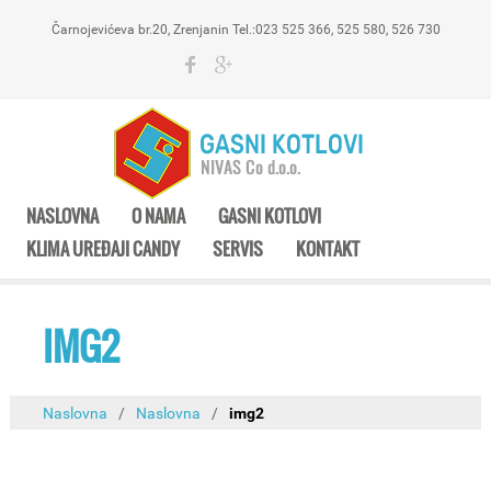
Čarnojevićeva br.20, Zrenjanin Tel.:023 525 366, 525 580, 526 730
NASLOVNA
O NAMA
GASNI KOTLOVI
KLIMA UREĐAJI CANDY
SERVIS
KONTAKT
IMG2
Naslovna
/
Naslovna
/
img2