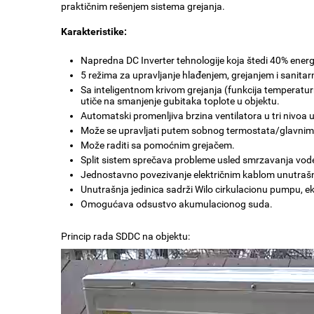
praktičnim rešenjem sistema grejanja.
Karakteristike:
Napredna DC Inverter tehnologije koja štedi 40% energ
5 režima za upravljanje hlađenjem, grejanjem i sanita
Sa inteligentnom krivom grejanja (funkcija temperat
utiče na smanjenje gubitaka toplote u objektu.
Automatski promenljiva brzina ventilatora u tri nivoa u 
Može se upravljati putem sobnog termostata/glavnim
Može raditi sa pomoćnim grejačem.
Split sistem sprečava probleme usled smrzavanja vod
Jednostavno povezivanje električnim kablom unutrašnje 
Unutrašnja jedinica sadrži Wilo cirkulacionu pumpu, e
Omogućava odsustvo akumulacionog suda.
Princip rada SDDC na objektu:
Прегледач
видео
записа