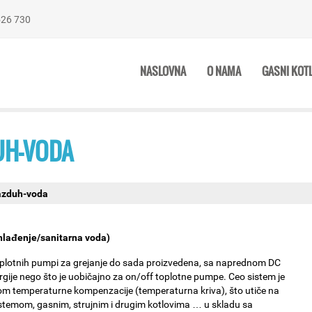
 526 730
NASLOVNA
O NAMA
GASNI KOT
UH-VODA
azduh-voda
/hlađenje/sanitarna voda)
toplotnih pumpi za grejanje do sada proizvedena, sa naprednom DC
ergije nego što je uobičajno za on/off toplotne pumpe. Ceo sistem je
jom temperaturne kompenzacije (temperaturna kriva), što utiče na
sistemom, gasnim, strujnim i drugim kotlovima … u skladu sa