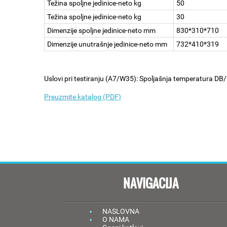
Težina spoljne jedinice-neto kg
50
Težina spoljne jedinice-neto kg
30
Dimenzije spoljne jedinice-neto mm
830*310*710
Dimenzije unutrašnje jedinice-neto mm
732*410*319
Uslovi pri testiranju (A7/W35): Spoljašnja temperatura DB
Preuzmite katalog (PDF)
NAVIGACIJA
NASLOVNA
O NAMA