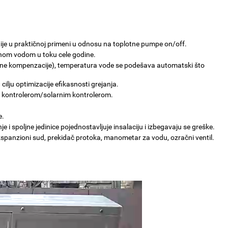
ije u praktičnoj primeni u odnosu na toplotne pumpe on/off.
rnom vodom u toku cele godine.
urne kompenzacije), temperatura vode se podešava automatski što
cilju optimizacije efikasnosti grejanja.
 kontrolerom/solarnim kontrolerom.
e.
i spoljne jedinice pojednostavljuje insalaciju i izbegavaju se greške.
kspanzioni sud, prekidač protoka, manometar za vodu, ozračni ventil.