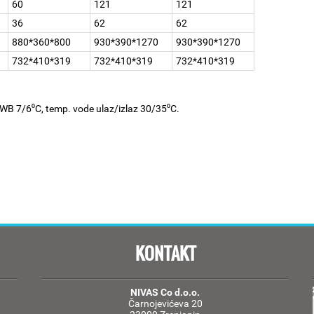
60
121
121
36
62
62
880*360*800
930*390*1270
930*390*1270
732*410*319
732*410*319
732*410*319
/WB 7/6⁰C, temp. vode ulaz/izlaz 30/35⁰C.
KONTAKT
NIVAS Co d.o.o.
Čarnojevićeva 20