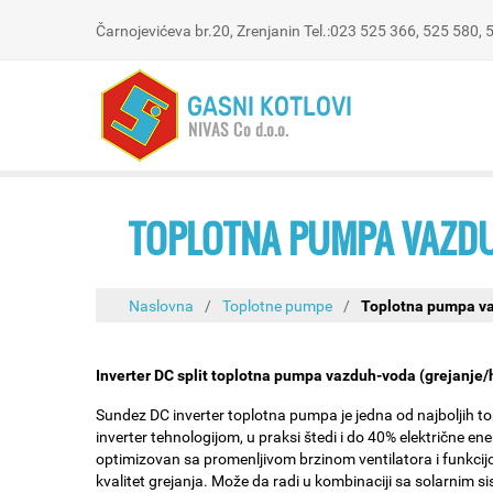
Čarnojevićeva br.20, Zrenjanin Tel.:023 525 366, 525 580,
TOPLOTNA PUMPA VAZD
Naslovna
/
Toplotne pumpe
/
Toplotna pumpa v
Inverter DC split toplotna pumpa vazduh-voda (grejanje
Sundez DC inverter toplotna pumpa je jedna od najboljih 
inverter tehnologijom, u praksi štedi i do 40% električne en
optimizovan sa promenljivom brzinom ventilatora i funkci
kvalitet grejanja. Može da radi u kombinaciji sa solarnim 