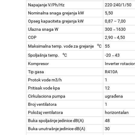
Napajanje V/Ph/Hz
220-240/1/50
Nominalna snaga grejanja kW
5,50
Opseg kapaciteta grejanja kW
0,87 – 7,00
Ulazna snaga W
300 ̴ 1630
COP
2,90 ̴ 4,50
Maksimalna temp. vode za grejanje ⁰C
55
Spoljašnja temp. ⁰C
-20 ̴ 43
Kompresor
Inverter rotacio
Tip gasa
R410A
Protok vode m3/h
1
Pritisak vode kpa
12
Cirkulaciona pumpa
ugrađena
Broj ventilatora
1
Položaj ventilatora
horizontalan
Buka spoljašnje jedinice dB(A)
48
Buka unutrašnje jedinice dB(A)
30